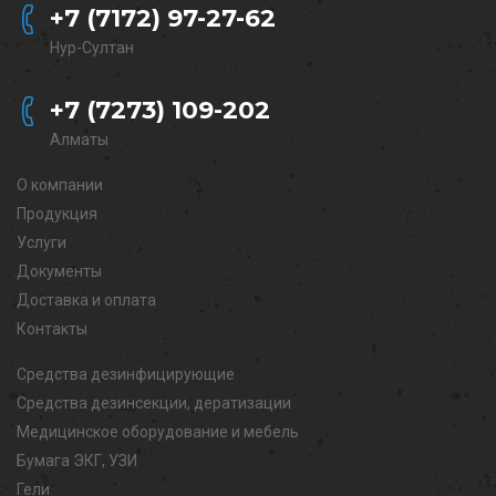
+7 (7172) 97-27-62
Нур-Султан
+7 (7273) 109-202
Алматы
О компании
Продукция
Услуги
Документы
Доставка и оплата
Контакты
Средства дезинфицирующие
Средства дезинсекции, дератизации
Медицинское оборудование и мебель
Бумага ЭКГ, УЗИ
Гели