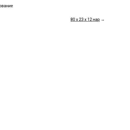
дование
80 х 23 х 12 нар
→