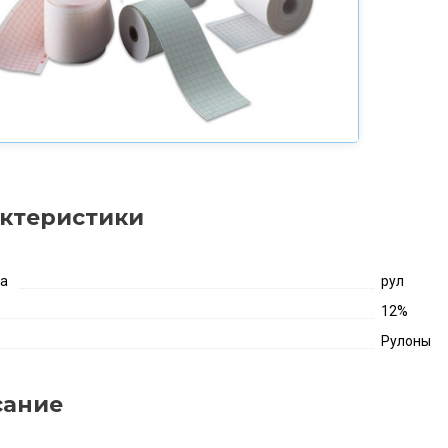
ктеристики
ка
рул
12%
Рулоны
сание