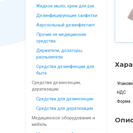
Жидкое мыло, крем для рук
Дезинфицирующие салфетки
Аэрозольный дезинфектант
Прочие не медицинские
средства
Держатели, дозаторы,
распылители
Хара
Средства дезинфекции для
быта
Средства дезинсекции,
Упаков
дератизации
НДС
Средства для дезинсекции
Форма
Средства для дератизации
Медицинское оборудование и
Опи
мебель