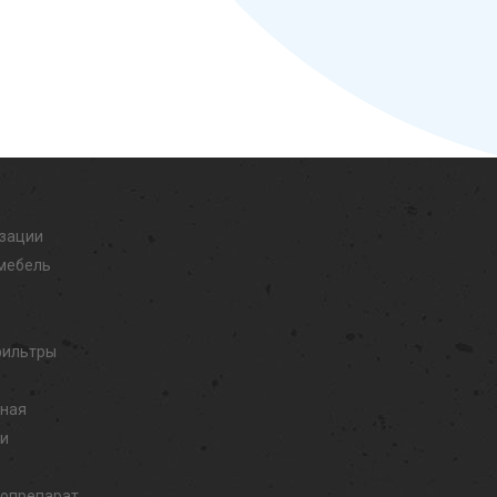
изации
мебель
фильтры
дная
ли
иопрепарат