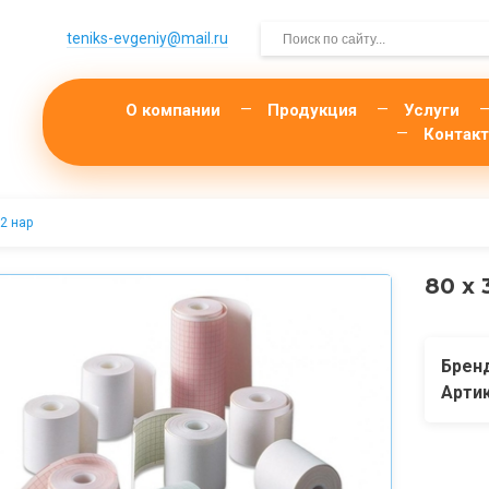
teniks-evgeniy@mail.­ru
О компании
Продукция
Услуги
Контак
12 нар
80 х 
Брен
Арти