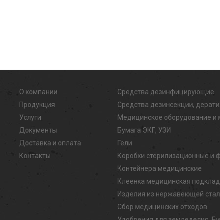
О компании
Средства дезинфицирующие
Продукция
Средства дезинсекции, дерат
Услуги
Медицинское оборудование и 
Документы
Бумага ЭКГ, УЗИ
Доставка и оплата
Гели
Контакты
Коробки стерилизационные и 
Контейнера медицинские
Клеенка медицинская подкла
Изделия из нержавеющей ста
Сбор медицинских отходов
Удобрения для земледелия, Б