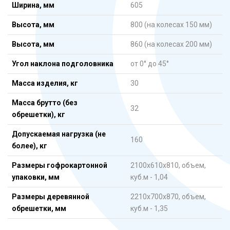
Ширина, мм
605
Высота, мм
800 (на колесах 150 мм)
Высота, мм
860 (на колесах 200 мм)
Угол наклона подголовника
от 0° до 45°
Масса изделия, кг
30
Масса брутто (без
32
обрешетки), кг
Допускаемая нагрузка (не
160
более), кг
Размеры гофрокартонной
2100х610х810, объем,
упаковки, мм
куб.м - 1,04
Размеры деревянной
2210х700х870, объем,
обрешетки, мм
куб.м - 1,35