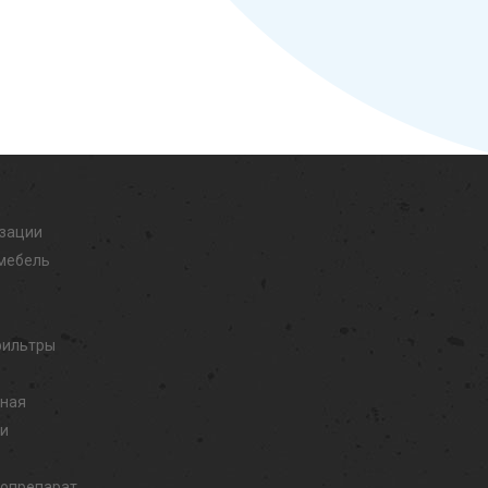
изации
мебель
фильтры
дная
ли
иопрепарат