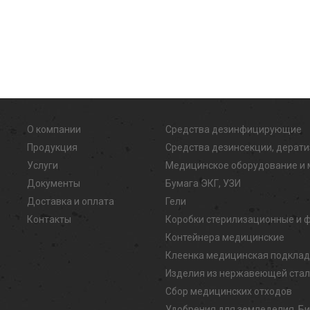
О компании
Средства дезинфицирующие
Продукция
Средства дезинсекции, дерат
Услуги
Медицинское оборудование и 
Документы
Бумага ЭКГ, УЗИ
Доставка и оплата
Гели
Контакты
Коробки стерилизационные и 
Контейнера медицинские
Клеенка медицинская подкла
Изделия из нержавеющей ста
Сбор медицинских отходов
Удобрения для земледелия, Б