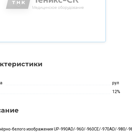
ктеристики
ка
рул
12%
сание
чёрно-белого изображения UP-990AD/-960/-960CE/-970AD/-980/-9