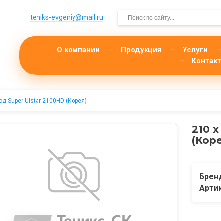
teniks-evgeniy@mail.­ru
О компании
Продукция
Услуги
Контак
код Super Ulstar-2100HD (Корея)
210 х
(Кор
Брен
Арти