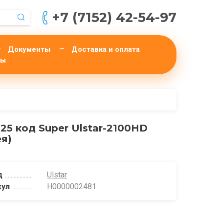
+7 (7152) 42-54-97
Документы
Доставка и оплата
ты
 25 код Super Ulstar-2100HD
ея)
д
Ulstar
кул
Н0000002481