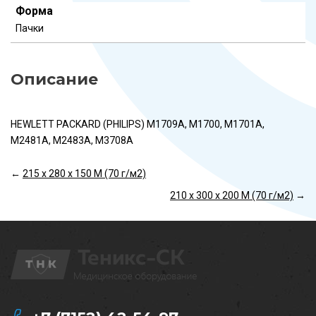
Форма
Пачки
Описание
HEWLETT PACKARD (PHILIPS) M1709A, М1700, М1701А,
M2481A, M2483A, М3708А
←
215 х 280 х 150 М (70 г/м2)
210 х 300 х 200 М (70 г/м2)
→