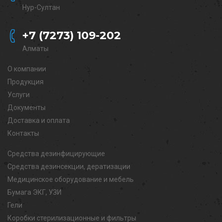
Нур-Султан
+7 (7273) 109-202
Алматы
О компании
Продукция
Услуги
Документы
Доставка и оплата
Контакты
Средства дезинфицирующие
Средства дезинсекции, дератизации
Медицинское оборудование и мебель
Бумага ЭКГ, УЗИ
Гели
Коробки стерилизационные и фильтры