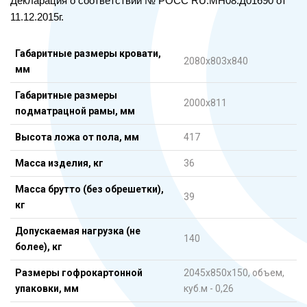
Декларация о соответствии № РОСС RU.МН08.Д01690 от
11.12.2015г.
Габаритные размеры кровати,
2080х803х840
мм
Габаритные размеры
2000х811
подматрацной рамы, мм
Высота ложа от пола, мм
417
Масса изделия, кг
36
Масса брутто (без обрешетки),
39
кг
Допускаемая нагрузка (не
140
более), кг
Размеры гофрокартонной
2045х850х150, объем,
упаковки, мм
куб.м - 0,26