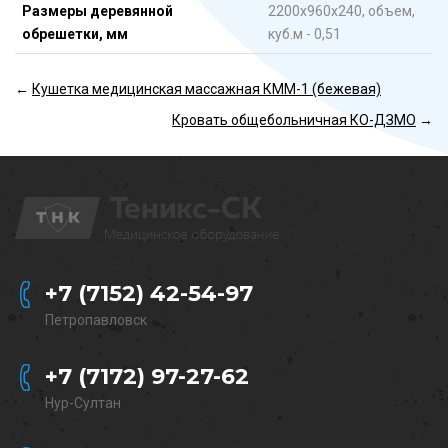
Размеры деревянной
2200х960х240, объем,
обрешетки, мм
куб.м - 0,51
←
Кушетка медицинская массажная КММ-1 (бежевая)
Кровать общебольничная КО-ДЗМО
→
+7 (7152) 42-54-97
Петропавловск
+7 (7172) 97-27-62
Нур-Султан