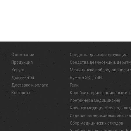
О компании
Средства дезинфицирующие
Продукция
Средства дезинсекции, дерат
Услуги
Медицинское оборудование и 
Документы
Бумага ЭКГ, УЗИ
Доставка и оплата
Гели
Контакты
Коробки стерилизационные и 
Контейнера медицинские
Клеенка медицинская подкла
Изделия из нержавеющей ста
Сбор медицинских отходов
Удобрения для земледелия, Б