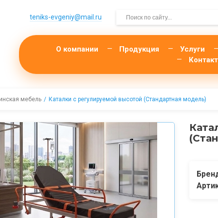
teniks-evgeniy@mail.­ru
О компании
Продукция
Услуги
Контак
инская мебель
Каталки с регулируемой высотой (Стандартная модель)
Ката
(Ста
Брен
Арти