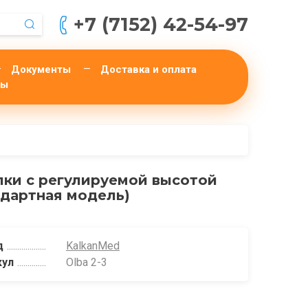
+7 (7152) 42-54-97
Документы
Доставка и оплата
ты
лки с регулируемой высотой
ндартная модель)
д
KalkanMed
кул
Olba 2-3