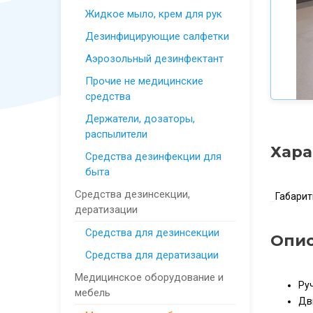
Жидкое мыло, крем для рук
Дезинфицирующие салфетки
Аэрозольный дезинфектант
Прочие не медицинские
средства
Держатели, дозаторы,
распылители
Хара
Средства дезинфекции для
быта
Средства дезинсекции,
Габари
дератизации
Средства для дезинсекции
Опи
Средства для дератизации
Медицинское оборудование и
Ру
мебель
Дв