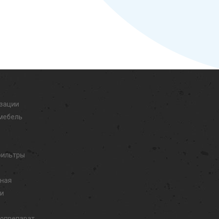
изации
мебель
фильтры
дная
ли
иопрепарат