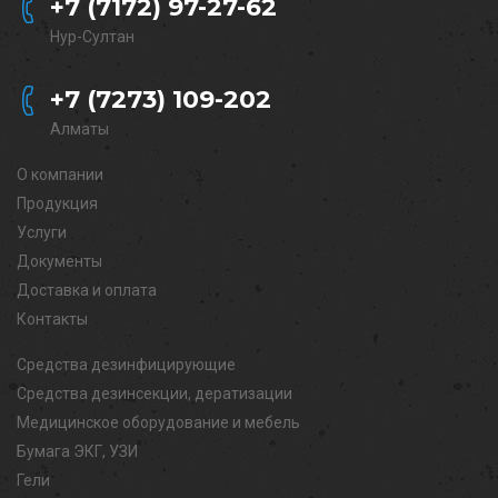
+7 (7172) 97-27-62
Нур-Султан
+7 (7273) 109-202
Алматы
О компании
Продукция
Услуги
Документы
Доставка и оплата
Контакты
Средства дезинфицирующие
Средства дезинсекции, дератизации
Медицинское оборудование и мебель
Бумага ЭКГ, УЗИ
Гели