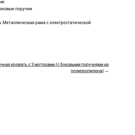
ия.
оковые поручни.
. Металлическая рама с электростатической
чная кровать с 3 моторами (с боковыми поручнями из
полипропилена)
→