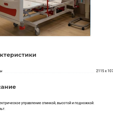
ктеристики
ты
2115 x 10
сание
ектрическое управление спинкой, высотой и подножкой.
ьт.