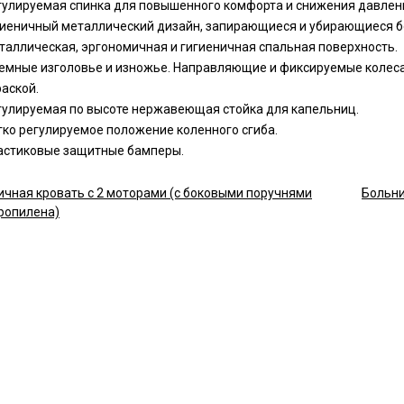
гулируемая спинка для повышенного комфорта и снижения давлен
гиеничный металлический дизайн, запирающиеся и убирающиеся б
таллическая, эргономичная и гигиеничная спальная поверхность.
емные изголовье и изножье. Направляющие и фиксируемые колеса
раской.
гулируемая по высоте нержавеющая стойка для капельниц.
гко регулируемое положение коленного сгиба.
астиковые защитные бамперы.
ичная кровать с 2 моторами (с боковыми поручнями
Больни
ропилена)