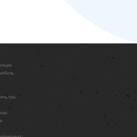
изации
мебель
фильтры
дная
ли
иопрепарат