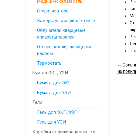
Медицинская мебель
Ре
Ги
Стерилизаторы
Ме
Камеры ультрафиолетовые
Съ
ок
Облучатели кварцевые,
аппараты терапии
Ре
Ле
Отсасыватели, шприцевые
Пл
насосы
Термостаты
←
Больн
из полип
Бумага ЭКГ, УЗИ
Бумага для ЭКГ
Бумага для УЗИ
Гели
Гель для ЭКГ, ЭЭГ
Гель для УЗИ
Коробки стерилизационные и