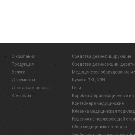
О компании
Средства дезинфицирующие
Продукция
Средства дезинсекции, дерат
Услуги
Медицинское оборудование и 
Документы
Бумага ЭКГ, УЗИ
Доставка и оплата
Гели
Контакты
Коробки стерилизационные и 
Контейнера медицинские
Клеенка медицинская подкла
Изделия из нержавеющей ста
Сбор медицинских отходов
Удобрения для земледелия, Б