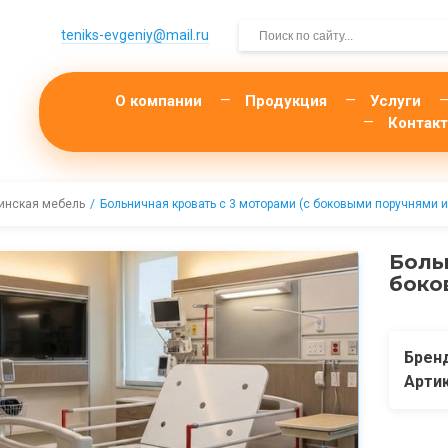
teniks-evgeniy@mail.­ru
О компании
Продукция
Услуги
Контак
инская мебель
Больничная кровать с 3 моторами (с боковыми поручнями и
Боль
боко
Брен
Арти