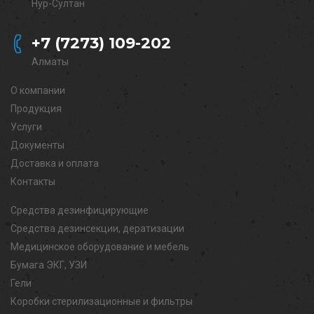
Нур-Султан
+7 (7273) 109-202
Алматы
О компании
Продукция
Услуги
Документы
Доставка и оплата
Контакты
Средства дезинфицирующие
Средства дезинсекции, дератизации
Медицинское оборудование и мебель
Бумага ЭКГ, УЗИ
Гели
Коробки стерилизационные и фильтры