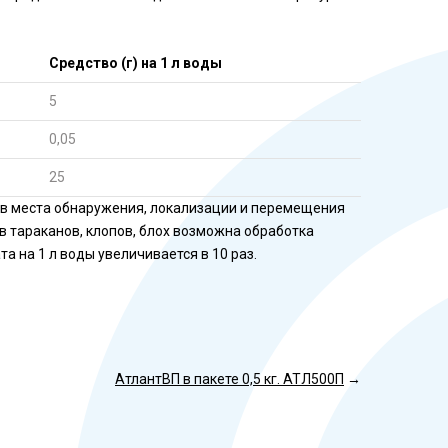
Средство (г) на 1 л воды
5
0,05
25
 в места обнаружения, локализации и перемещения
в тараканов, клопов, блох возможна обработка
а на 1 л воды увеличивается в 10 раз.
АтлантВП в пакете 0,5 кг. АТЛ500П
→