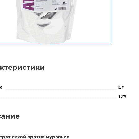
ктеристики
ка
шт
12%
сание
трат сухой против муравьев