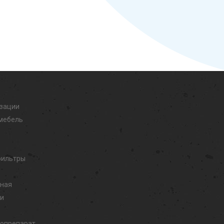
изации
мебель
фильтры
дная
ли
иопрепарат