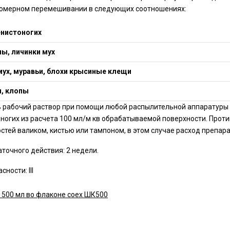
номерном перемешивании в следующих соотношениях:
енистоногих
ы, личинки мух
мух, муравьи, блохи крысиные клещи
, клопы
 рабочий раствор при помощи любой распылительной аппаратуры
ногих из расчета 100 мл/м кв обрабатываемой поверхности. Проти
стей валиком, кистью или тампоном, в этом случае расход препарат
аточного действия: 2 недели.
сности: III
 500 мл во флаконе соех ШК500