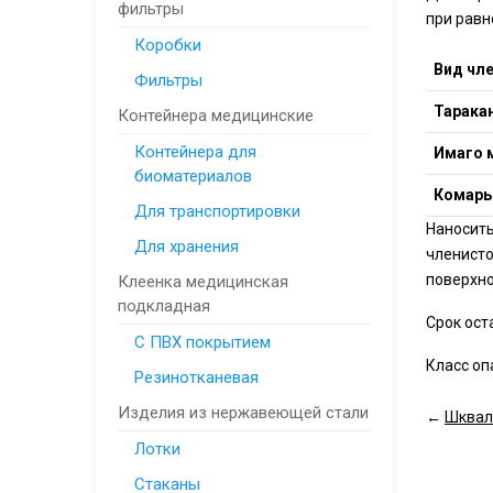
фильтры
при рав
Коробки
Вид чл
Фильтры
Таракан
Контейнера медицинские
Контейнера для
Имаго 
биоматериалов
Комары
Для транспортировки
Наносить
Для хранения
членисто
поверхно
Клеенка медицинская
подкладная
Срок ост
С ПВХ покрытием
Класс опа
Резинотканевая
Изделия из нержавеющей стали
←
Шквал
Лотки
Стаканы