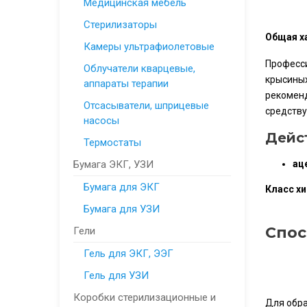
Медицинская мебель
Стерилизаторы
Общая х
Камеры ультрафиолетовые
Професси
Облучатели кварцевые,
крысиных
аппараты терапии
рекоменд
Отсасыватели, шприцевые
средству
насосы
Дейс
Термостаты
Бумага ЭКГ, УЗИ
ац
Бумага для ЭКГ
Класс х
Бумага для УЗИ
Спос
Гели
Гель для ЭКГ, ЭЭГ
Гель для УЗИ
Коробки стерилизационные и
Для обра