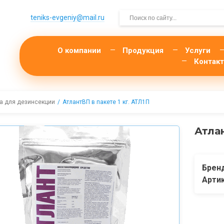
teniks-evgeniy@mail.­ru
О компании
Продукция
Услуги
Контак
а для дезинсекции
АтлантВП в пакете 1 кг. АТЛ1П
Атлан
Брен
Арти