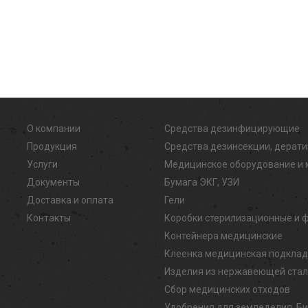
О компании
Средства дезинфицирующие
Продукция
Средства дезинсекции, дерат
Услуги
Медицинское оборудование и 
Документы
Бумага ЭКГ, УЗИ
Доставка и оплата
Гели
Контакты
Коробки стерилизационные и 
Контейнера медицинские
Клеенка медицинская подкла
Изделия из нержавеющей ста
Сбор медицинских отходов
Удобрения для земледелия, Б