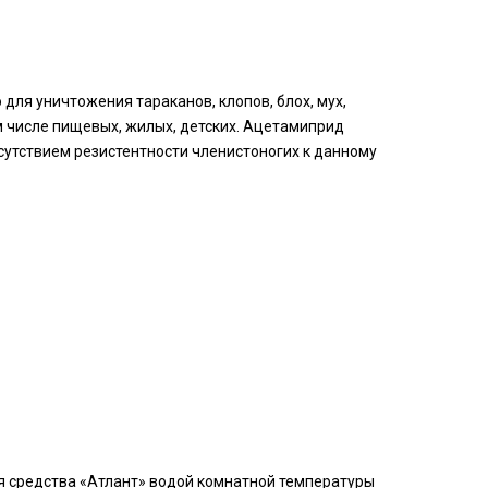
ля уничтожения тараканов, клопов, блох, мух,
м числе пищевых, жилых, детских. Ацетамиприд
сутствием резистентности членистоногих к данному
я средства «Атлант» водой комнатной температуры