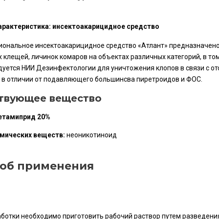
арактеристика: инсектоакарицидное средство
ональное инсектоакарицидное средство «Атлант» предназначено д
 клещей, личинок комаров на объектах различных категорий, в то
уется НИИ Дезинфектологии для уничтожения клопов в связи с от
 в отличии от подавляющего большинсва пиретроидов и ФОС.
твующее вещество
етамиприд 20%
имических веществ:
неоникотиноид
об применения
ботки необходимо приготовить рабочий раствор путем разведени