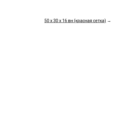
50 х 30 х 16 вн (красная сетка)
→