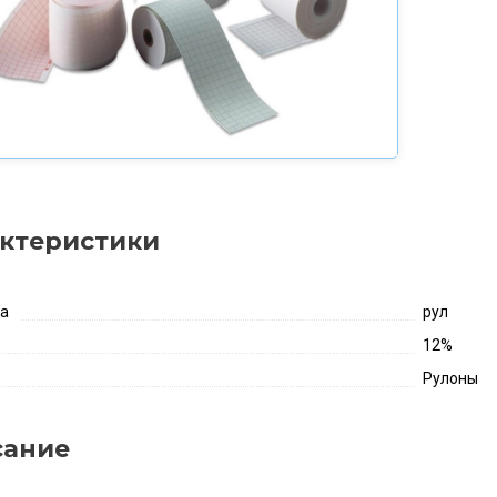
ктеристики
ка
рул
12%
Рулоны
сание