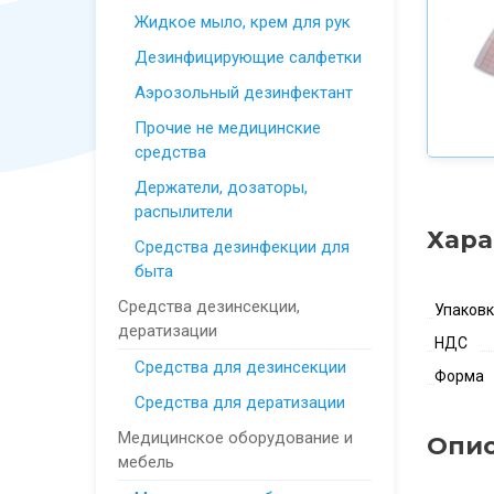
Жидкое мыло, крем для рук
Дезинфицирующие салфетки
Аэрозольный дезинфектант
Прочие не медицинские
средства
Держатели, дозаторы,
распылители
Хара
Средства дезинфекции для
быта
Средства дезинсекции,
Упаков
дератизации
НДС
Средства для дезинсекции
Форма
Средства для дератизации
Медицинское оборудование и
Опи
мебель