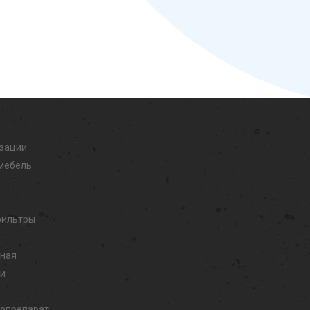
изации
мебель
фильтры
дная
ли
иопрепарат