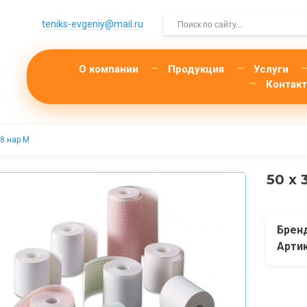
teniks-evgeniy@mail.­ru
О компании
Продукция
Услуги
Контак
18 нар М
50 х 
Брен
Арти