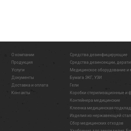
О компании
Средства дезинфицирующие
Продукция
Средства дезинсекции, дерат
Услуги
Медицинское оборудование и 
Документы
Бумага ЭКГ, УЗИ
Доставка и оплата
Гели
Контакты
Коробки стерилизационные и 
Контейнера медицинские
Клеенка медицинская подкла
Изделия из нержавеющей ста
Сбор медицинских отходов
Удобрения для земледелия, Б